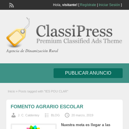
Hola,
visitante!
[
Regístrate
|
Iniciar Sesión
]
Agencia de Dinamización Rural
PUBLICAR ANUNCIO
Inicio
»
Posts tagged with "IES POU CLAR"
FOMENTO AGRARIO ESCOLAR
J. C. Caldentey
BLOG
20 marzo, 2019
Nuestra meta es llegar a las