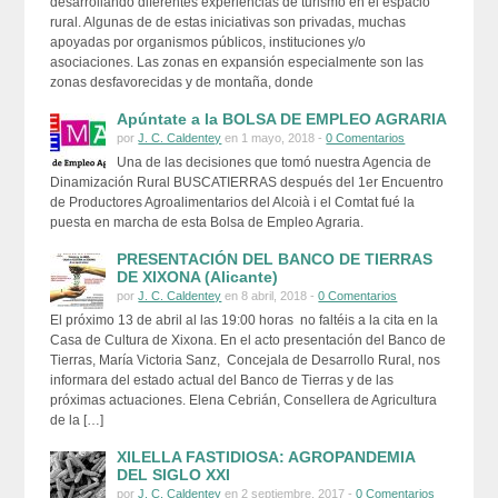
desarrollando diferentes experiencias de turismo en el espacio
rural. Algunas de de estas iniciativas son privadas, muchas
apoyadas por organismos públicos, instituciones y/o
asociaciones. Las zonas en expansión especialmente son las
zonas desfavorecidas y de montaña, donde
Apúntate a la BOLSA DE EMPLEO AGRARIA
por
J. C. Caldentey
en 1 mayo, 2018 -
0 Comentarios
Una de las decisiones que tomó nuestra Agencia de
Dinamización Rural BUSCATIERRAS después del 1er Encuentro
de Productores Agroalimentarios del Alcoià i el Comtat fué la
puesta en marcha de esta Bolsa de Empleo Agraria.
PRESENTACIÓN DEL BANCO DE TIERRAS
DE XIXONA (Alicante)
por
J. C. Caldentey
en 8 abril, 2018 -
0 Comentarios
El próximo 13 de abril al las 19:00 horas no faltéis a la cita en la
Casa de Cultura de Xixona. En el acto presentación del Banco de
Tierras, María Victoria Sanz, Concejala de Desarrollo Rural, nos
informara del estado actual del Banco de Tierras y de las
próximas actuaciones. Elena Cebrián, Consellera de Agricultura
de la […]
XILELLA FASTIDIOSA: AGROPANDEMIA
DEL SIGLO XXI
por
J. C. Caldentey
en 2 septiembre, 2017 -
0 Comentarios