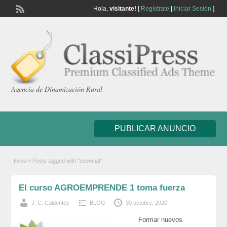
Hola,
visitante!
[
Regístrate
|
Iniciar Sesión
]
Agencia de Dinamización Rural
PUBLICAR ANUNCIO
Inicio
»
Posts tagged with "esencial"
El curso AGROEMPRENDE 1 toma fuerza
J. C. Caldentey
BLOG
30 octubre, 2020
Formar nuevos