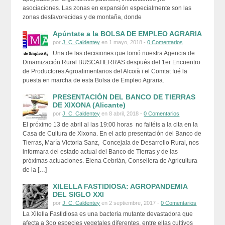
asociaciones. Las zonas en expansión especialmente son las
zonas desfavorecidas y de montaña, donde
Apúntate a la BOLSA DE EMPLEO AGRARIA
por
J. C. Caldentey
en 1 mayo, 2018 -
0 Comentarios
Una de las decisiones que tomó nuestra Agencia de
Dinamización Rural BUSCATIERRAS después del 1er Encuentro
de Productores Agroalimentarios del Alcoià i el Comtat fué la
puesta en marcha de esta Bolsa de Empleo Agraria.
PRESENTACIÓN DEL BANCO DE TIERRAS
DE XIXONA (Alicante)
por
J. C. Caldentey
en 8 abril, 2018 -
0 Comentarios
El próximo 13 de abril al las 19:00 horas no faltéis a la cita en la
Casa de Cultura de Xixona. En el acto presentación del Banco de
Tierras, María Victoria Sanz, Concejala de Desarrollo Rural, nos
informara del estado actual del Banco de Tierras y de las
próximas actuaciones. Elena Cebrián, Consellera de Agricultura
de la […]
XILELLA FASTIDIOSA: AGROPANDEMIA
DEL SIGLO XXI
por
J. C. Caldentey
en 2 septiembre, 2017 -
0 Comentarios
La Xilella Fastidiosa es una bacteria mutante devastadora que
afecta a 3oo especies vegetales diferentes, entre ellas cultivos