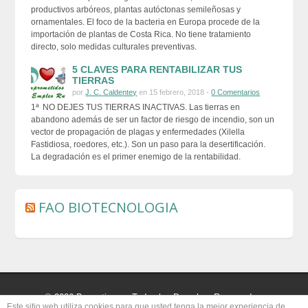
productivos arbóreos, plantas autóctonas semileñosas y
ornamentales. El foco de la bacteria en Europa procede de la
importación de plantas de Costa Rica. No tiene tratamiento
directo, solo medidas culturales preventivas.
5 CLAVES PARA RENTABILIZAR TUS
TIERRAS
por
J. C. Caldentey
en 15 febrero, 2018 -
0 Comentarios
1ª NO DEJES TUS TIERRAS INACTIVAS. Las tierras en
abandono además de ser un factor de riesgo de incendio, son un
vector de propagación de plagas y enfermedades (Xilella
Fastidiosa, roedores, etc.). Son un paso para la desertificación.
La degradación es el primer enemigo de la rentabilidad.
FAO BIOTECNOLOGIA
© 2026 Buscatierras. Todos los Derechos Reservados.
Este sitio web utiliza cookies para que usted tenga la mejor experiencia de