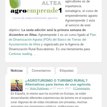
agricultores es de
importancia
estratégica, el curso de
emprendimiento agrario
Agroemprende 1 esta
al servicio de este
objetivo.
La sexta edición será la primera semana de
diciembre en Altea.
Agroemprede 1 es un curso ligado al
Plan
de Dinamización Agraria (PDA) del Banco de Tierras del
Ayuntamiento de Altea
y organizado por la Agencia de
Dinamización Rural Buscatierras. Es una herramienta para
Continue reading …
Noticias
Comentarios
Etiquetas
¿AGROTURISMO O TURISMO RURAL?
Alternativas para tierras de uso agrícola.
por
Victor Rodriguez
en 27 enero, 2017 -
0 Comentarios
En España, lo mismo que ha ocurrido en Europa, se están
desarrollando diferentes experiencias de turismo en el espacio
rural. Algunas de de estas iniciativas son privadas, muchas
apoyadas por organismos públicos, instituciones y/o