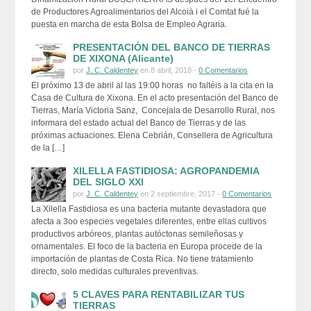
de Productores Agroalimentarios del Alcoià i el Comtat fué la
puesta en marcha de esta Bolsa de Empleo Agraria.
PRESENTACIÓN DEL BANCO DE TIERRAS
DE XIXONA (Alicante)
por
J. C. Caldentey
en 8 abril, 2018 -
0 Comentarios
El próximo 13 de abril al las 19:00 horas no faltéis a la cita en la
Casa de Cultura de Xixona. En el acto presentación del Banco de
Tierras, María Victoria Sanz, Concejala de Desarrollo Rural, nos
informara del estado actual del Banco de Tierras y de las
próximas actuaciones. Elena Cebrián, Consellera de Agricultura
de la […]
XILELLA FASTIDIOSA: AGROPANDEMIA
DEL SIGLO XXI
por
J. C. Caldentey
en 2 septiembre, 2017 -
0 Comentarios
La Xilella Fastidiosa es una bacteria mutante devastadora que
afecta a 3oo especies vegetales diferentes, entre ellas cultivos
productivos arbóreos, plantas autóctonas semileñosas y
ornamentales. El foco de la bacteria en Europa procede de la
importación de plantas de Costa Rica. No tiene tratamiento
directo, solo medidas culturales preventivas.
5 CLAVES PARA RENTABILIZAR TUS
TIERRAS