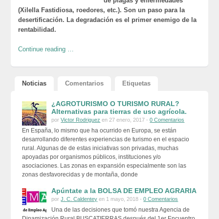
de plagas y enfermedades
(Xilella Fastidiosa, roedores, etc.). Son un paso para la
desertificación. La degradación es el primer enemigo de la
rentabilidad.
Continue reading …
Noticias
Comentarios
Etiquetas
¿AGROTURISMO O TURISMO RURAL?
Alternativas para tierras de uso agrícola.
por
Victor Rodriguez
en 27 enero, 2017 -
0 Comentarios
En España, lo mismo que ha ocurrido en Europa, se están
desarrollando diferentes experiencias de turismo en el espacio
rural. Algunas de de estas iniciativas son privadas, muchas
apoyadas por organismos públicos, instituciones y/o
asociaciones. Las zonas en expansión especialmente son las
zonas desfavorecidas y de montaña, donde
Apúntate a la BOLSA DE EMPLEO AGRARIA
por
J. C. Caldentey
en 1 mayo, 2018 -
0 Comentarios
Una de las decisiones que tomó nuestra Agencia de
Dinamización Rural BUSCATIERRAS después del 1er Encuentro