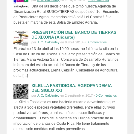
Una de las decisiones que tomó nuestra Agencia de
Dinamización Rural BUSCATIERRAS después del 1er Encuentro
de Productores Agroalimentarios del Alcoià i el Comtat fué la
puesta en marcha de esta Bolsa de Empleo Agraria.
PRESENTACIÓN DEL BANCO DE TIERRAS
DE XIXONA (Alicante)
por
J. C. Caldentey
en 8 abril, 2018 -
0 Comentarios
El próximo 13 de abril al las 19:00 horas no faltéis a la cita en la
Casa de Cultura de Xixona. En el acto presentación del Banco de
Tierras, María Victoria Sanz, Concejala de Desarrollo Rural, nos
informara del estado actual del Banco de Tierras y de las
próximas actuaciones. Elena Cebrián, Consellera de Agricultura
de la […]
XILELLA FASTIDIOSA: AGROPANDEMIA
DEL SIGLO XXI
por
J. C. Caldentey
en 2 septiembre, 2017 -
0 Comentarios
La Xilella Fastidiosa es una bacteria mutante devastadora que
afecta a 3oo especies vegetales diferentes, entre ellas cultivos
productivos arbóreos, plantas autóctonas semileñosas y
ornamentales. El foco de la bacteria en Europa procede de la
importación de plantas de Costa Rica. No tiene tratamiento
directo, solo medidas culturales preventivas.