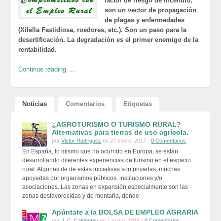
factor de riesgo de incendio,
son un vector de propagación
de plagas y enfermedades
(Xilella Fastidiosa, roedores, etc.). Son un paso para la
desertificación. La degradación es el primer enemigo de la
rentabilidad.
Continue reading …
Noticias
Comentarios
Etiquetas
¿AGROTURISMO O TURISMO RURAL?
Alternativas para tierras de uso agrícola.
por
Victor Rodriguez
en 27 enero, 2017 -
0 Comentarios
En España, lo mismo que ha ocurrido en Europa, se están
desarrollando diferentes experiencias de turismo en el espacio
rural. Algunas de de estas iniciativas son privadas, muchas
apoyadas por organismos públicos, instituciones y/o
asociaciones. Las zonas en expansión especialmente son las
zonas desfavorecidas y de montaña, donde
Apúntate a la BOLSA DE EMPLEO AGRARIA
por
J. C. Caldentey
en 1 mayo, 2018 -
0 Comentarios