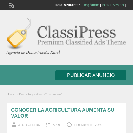
Hola,
visitante!
[
Regístrate
|
Iniciar Sesión
]
Agencia de Dinamización Rural
PUBLICAR ANUNCIO
Inicio
»
Posts tagged with "formación"
CONOCER LA AGRICULTURA AUMENTA SU
VALOR
J. C. Caldentey
BLOG
14 noviembre, 2020